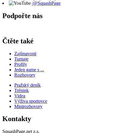
/@SquashPage
Podpořte nás
Čtěte také
Zajímavosti
Turnaje
Profily
Jeden game s ...
Rozhovory
Pražský deník
Trénink
Videa
Výživa sportovce
Minirozhovory
Kontakty
SquashPage.net z.s.