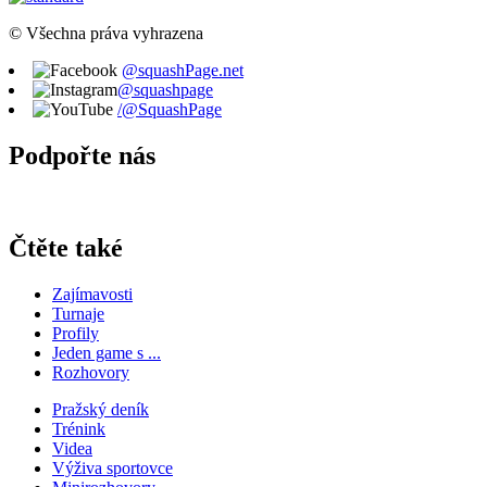
© Všechna práva vyhrazena
@squashPage.net
@squashpage
/@SquashPage
Podpořte nás
Čtěte také
Zajímavosti
Turnaje
Profily
Jeden game s ...
Rozhovory
Pražský deník
Trénink
Videa
Výživa sportovce