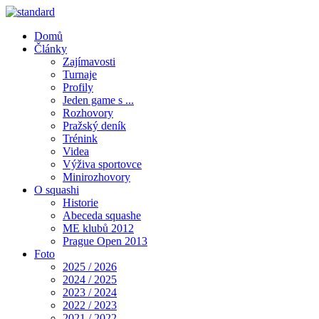
Domů
Články
Zajímavosti
Turnaje
Profily
Jeden game s ...
Rozhovory
Pražský deník
Trénink
Videa
Výživa sportovce
Minirozhovory
O squashi
Historie
Abeceda squashe
ME klubů 2012
Prague Open 2013
Foto
2025 / 2026
2024 / 2025
2023 / 2024
2022 / 2023
2021 / 2022