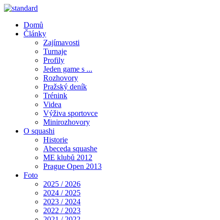
Domů
Články
Zajímavosti
Turnaje
Profily
Jeden game s ...
Rozhovory
Pražský deník
Trénink
Videa
Výživa sportovce
Minirozhovory
O squashi
Historie
Abeceda squashe
ME klubů 2012
Prague Open 2013
Foto
2025 / 2026
2024 / 2025
2023 / 2024
2022 / 2023
2021 / 2022