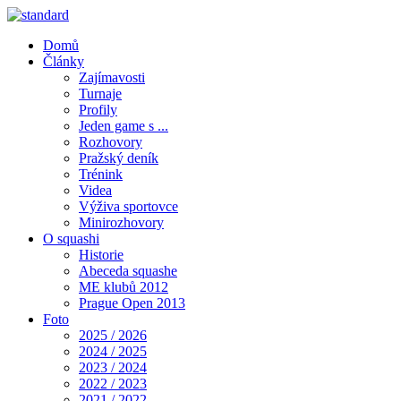
Domů
Články
Zajímavosti
Turnaje
Profily
Jeden game s ...
Rozhovory
Pražský deník
Trénink
Videa
Výživa sportovce
Minirozhovory
O squashi
Historie
Abeceda squashe
ME klubů 2012
Prague Open 2013
Foto
2025 / 2026
2024 / 2025
2023 / 2024
2022 / 2023
2021 / 2022