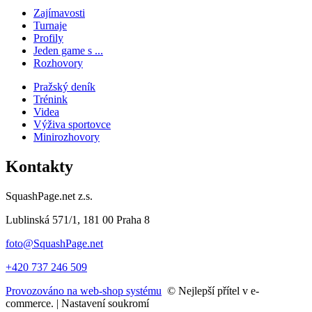
Zajímavosti
Turnaje
Profily
Jeden game s ...
Rozhovory
Pražský deník
Trénink
Videa
Výživa sportovce
Minirozhovory
Kontakty
SquashPage.net z.s.
Lublinská 571/1, 181 00 Praha 8
foto@SquashPage.net
+420 737 246 509
Provozováno na web-shop systému
© Nejlepší přítel v e-
commerce. |
Nastavení soukromí