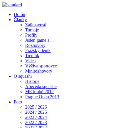
Domů
Články
Zajímavosti
Turnaje
Profily
Jeden game s ...
Rozhovory
Pražský deník
Trénink
Videa
Výživa sportovce
Minirozhovory
O squashi
Historie
Abeceda squashe
ME klubů 2012
Prague Open 2013
Foto
2025 / 2026
2024 / 2025
2023 / 2024
2022 / 2023
2021 / 2022