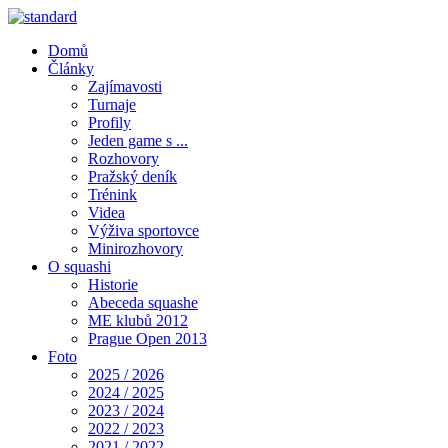
Domů
Články
Zajímavosti
Turnaje
Profily
Jeden game s ...
Rozhovory
Pražský deník
Trénink
Videa
Výživa sportovce
Minirozhovory
O squashi
Historie
Abeceda squashe
ME klubů 2012
Prague Open 2013
Foto
2025 / 2026
2024 / 2025
2023 / 2024
2022 / 2023
2021 / 2022