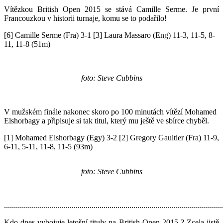
Vítězkou British Open 2015 se stává Camille Serme. Je první
Francouzkou v historii turnaje, komu se to podařilo!
[6] Camille Serme (Fra) 3-1 [3] Laura Massaro (Eng) 11-3, 11-5, 8-
11, 11-8 (51m)
foto: Steve Cubbins
V mužském finále nakonec skoro po 100 minutách vítězí Mohamed
Elshorbagy a připisuje si tak titul, který mu ještě ve sbírce chyběl.
[1] Mohamed Elshorbagy (Egy) 3-2 [2] Gregory Gaultier (Fra) 11-9,
6-11, 5-11, 11-8, 11-5 (93m)
foto: Steve Cubbins
..............................................................................................................
Kdo dnes vybojuje letošní tituly na British Open 2015 ? Zcela jistě