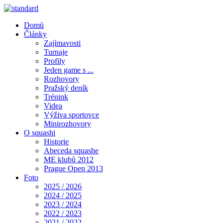
Domů
Články
Zajímavosti
Turnaje
Profily
Jeden game s ...
Rozhovory
Pražský deník
Trénink
Videa
Výživa sportovce
Minirozhovory
O squashi
Historie
Abeceda squashe
ME klubů 2012
Prague Open 2013
Foto
2025 / 2026
2024 / 2025
2023 / 2024
2022 / 2023
2021 / 2022