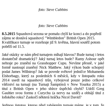
foto: Steve Cubbins
foto: Steve Cubbins
8.5.2015
Squashová sezona se pomalu chýlí ke konci a do popředí
zájmu se dostává squashový "Wimbledon" British Open 2015.
Kvalifikace turnaje se rozehraje již 9. května, hlavní soutěž potom
poběží od 11.5.
Jaké otázky se nám před turnajem míhají hlavou? Bude turnaj i letos
dostatečně dramatický? Jaký turnaj letos bude? Ramy Ashour opět
nehraje po zranění na Grasshopper Cupu. Nevíme přesně, v jaké
formě nastoupí zraněný Nick Matthew. Jaký výkon bude schopný
podat James Willstrop? Jak se povede světové jedničce Mohamedu
Elshorbagy, který za posledních 6 měsíců, kdy v listopadu roku
2014 usedl na squashový trůn, vybojoval pouze jedno celkové
vítězství na turnaji (na Turnaji Šampiónů v New Yourku 2015) a
titul z British Open v jeho sbírce úspěchů chybí? Udrží Greg
Gaultier svou formu z Curychu (a nervy na uzdě) a obhájí titul z
loňského roku? Zaskočí některá hráčka Nicol David?
Jedinou jistotou, kterou před zahájením turnaje máme, je v tom, že