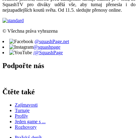
SquashTV pro diváky udělá vše, aby turnaj přenesla i do
nejzapadlejších koutů světa. Od 11.5. sledujte přenosy online.
© Všechna práva vyhrazena
@squashPage.net
@squashpage
/@SquashPage
Podpořte nás
Čtěte také
Zajímavosti
Turnaje
Profily
Jeden game s ...
Rozhovory
Pražský deník