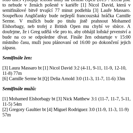
to nebude v ženách pošesté v kariéře [1] Nicol David, která v
semifinálové bitvě trvající 77 minut podlehla [3] Lauře Massaro.
Soupeřkou Angličanky bude nejlepší francouzská hráčka Camille
Serme. V mužích bude po titulu jistě prahnout Mohamed
Elshorbagy, neb trofej z British Open mu chybí ve sbírce. A
doufejme, že i Greg udělá vše pro to, aby obhájil loňské prvenství a
bude na co se odpoledne dívat. Finále žen odstartuje v 15:00
místního času, muži jsou plánovaní od 16:00 po dokončení jejich
zápasu.
Semifinále žen:
[3] Laura Massaro bt [1] Nicol David 3:2 (4-11, 9-11, 11-9, 12-10,
11-8) 77m
[6] Camille Serme bt [Q] Delia Arnold 3:0 (11-3, 11-7, 11-6) 33m
Semifinále mužů:
[1] Mohamed Elshorbagy bt [3] Nick Matthew 3:1 (11-7, 11-7, 5-11,
11-5) 54m
[2] Gregory Gaultier bt [4] Miguel Rodriguez 3:0 (11-9, 11-3, 11-9)
57m