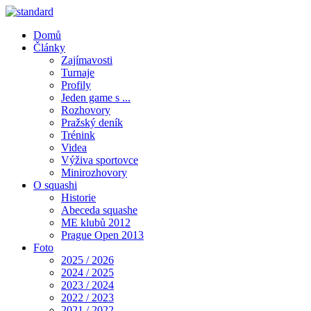
Domů
Články
Zajímavosti
Turnaje
Profily
Jeden game s ...
Rozhovory
Pražský deník
Trénink
Videa
Výživa sportovce
Minirozhovory
O squashi
Historie
Abeceda squashe
ME klubů 2012
Prague Open 2013
Foto
2025 / 2026
2024 / 2025
2023 / 2024
2022 / 2023
2021 / 2022