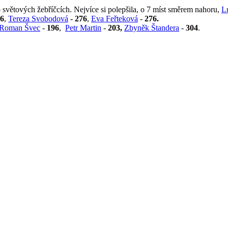
po světových žebříčcích. Nejvíce si polepšila, o 7 míst směrem nahoru,
L
6
,
Tereza Svobodová
-
276
,
Eva Feřteková
-
276.
Roman Švec
-
196
,
Petr Martin
-
203,
Zbyněk Štandera
-
304
.