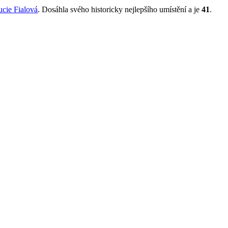
ucie Fialová
. Dosáhla svého historicky nejlepšího umístění a je
41
.