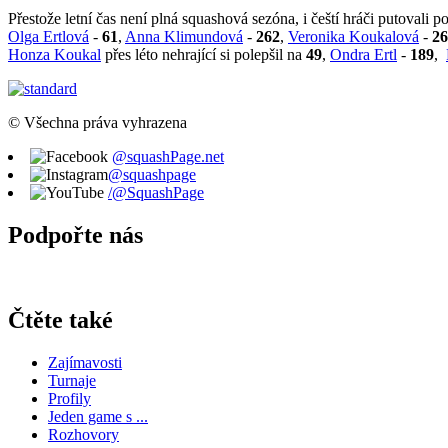
Přestože letní čas není plná squashová sezóna, i čeští hráči putovali 
Olga Ertlová
-
61
,
Anna Klimundová
-
262
,
Veronika Koukalová
-
26
Honza Koukal
přes léto nehrající si polepšil na
49
,
Ondra Ertl
-
189
,
© Všechna práva vyhrazena
@squashPage.net
@squashpage
/@SquashPage
Podpořte nás
Čtěte také
Zajímavosti
Turnaje
Profily
Jeden game s ...
Rozhovory