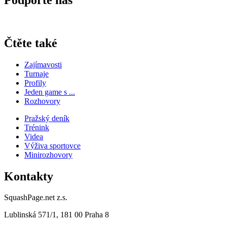
Čtěte také
Zajímavosti
Turnaje
Profily
Jeden game s ...
Rozhovory
Pražský deník
Trénink
Videa
Výživa sportovce
Minirozhovory
Kontakty
SquashPage.net z.s.
Lublinská 571/1, 181 00 Praha 8