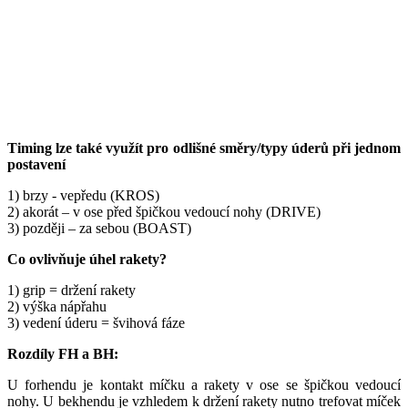
Timing lze také využít pro odlišné směry/typy úderů při jednom
postavení
1) brzy - vepředu (KROS)
2) akorát – v ose před špičkou vedoucí nohy (DRIVE)
3) později – za sebou (BOAST)
Co ovlivňuje úhel rakety?
1) grip = držení rakety
2) výška nápřahu
3) vedení úderu = švihová fáze
Rozdíly FH a BH:
U forhendu je kontakt míčku a rakety v ose se špičkou vedoucí
nohy. U bekhendu je vzhledem k držení rakety nutno trefovat míček