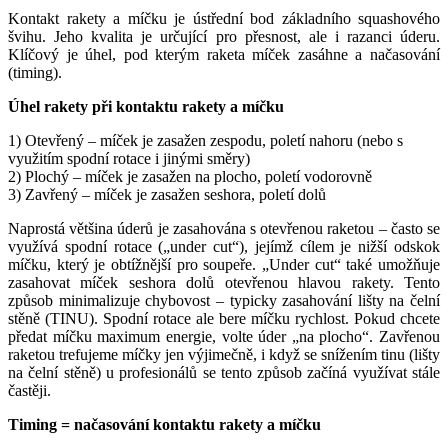
Kontakt rakety a míčku je ústřední bod základního squashového
švihu. Jeho kvalita je určující pro přesnost, ale i razanci úderu.
Klíčový je úhel, pod kterým raketa míček zasáhne a načasování
(timing).
Úhel rakety při kontaktu rakety a míčku
1) Otevřený – míček je zasažen zespodu, poletí nahoru (nebo s
využitím spodní rotace i jinými směry)
2) Plochý – míček je zasažen na plocho, poletí vodorovně
3) Zavřený – míček je zasažen seshora, poletí dolů
Naprostá většina úderů je zasahována s otevřenou raketou – často se
využívá spodní rotace („under cut“), jejímž cílem je nižší odskok
míčku, který je obtížnější pro soupeře. „Under cut“ také umožňuje
zasahovat míček seshora dolů otevřenou hlavou rakety. Tento
způsob minimalizuje chybovost – typicky zasahování lišty na čelní
stěně (TINU). Spodní rotace ale bere míčku rychlost. Pokud chcete
předat míčku maximum energie, volte úder „na plocho“. Zavřenou
raketou trefujeme míčky jen výjimečně, i když se snížením tinu (lišty
na čelní stěně) u profesionálů se tento způsob začíná využívat stále
častěji.
Timing = načasování kontaktu rakety a míčku