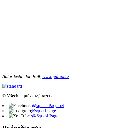
Autor textu: Jan Roll,
www.janroll.cz
© Všechna práva vyhrazena
@squashPage.net
@squashpage
/@SquashPage
Podpořte nás