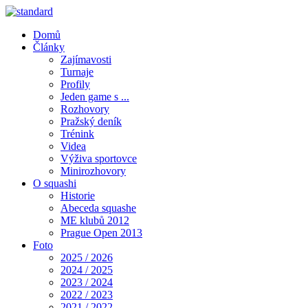
Domů
Články
Zajímavosti
Turnaje
Profily
Jeden game s ...
Rozhovory
Pražský deník
Trénink
Videa
Výživa sportovce
Minirozhovory
O squashi
Historie
Abeceda squashe
ME klubů 2012
Prague Open 2013
Foto
2025 / 2026
2024 / 2025
2023 / 2024
2022 / 2023
2021 / 2022