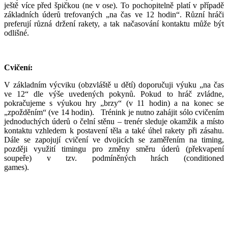
ještě více před špičkou (ne v ose). To pochopitelně platí v případě
základních úderů trefovaných „na čas ve 12 hodin“. Různí hráči
preferují různá držení rakety, a tak načasování kontaktu může být
odlišné.
Cvičení:
V základním výcviku (obzvláště u dětí) doporučuji výuku „na čas
ve 12“ dle výše uvedených pokynů. Pokud to hráč zvládne,
pokračujeme s výukou hry „brzy“ (v 11 hodin) a na konec se
„zpožděním“ (ve 14 hodin). Trénink je nutno zahájit sólo cvičením
jednoduchých úderů o čelní stěnu – trenér sleduje okamžik a místo
kontaktu vzhledem k postavení těla a také úhel rakety při zásahu.
Dále se zapojují cvičení ve dvojicích se zaměřením na timing,
později využití timingu pro změny směru úderů (překvapení
soupeře) v tzv. podmíněných hrách (conditioned
games).