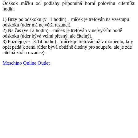
Odskok míčku od podlahy připomíná horní polovinu ciferníku
hodin.
1) Brzy po odskoku (v 11 hodin) – míček je trefován na vzestupu
odskoku (úder má největší razanci).
2) Na čas (ve 12 hodin) – míček je trefován v nejvyšším bodě
odskoku (úder bývá velmi přesný, ale čitelný).
3) Později (ve 13-14 hodin) – míček je trefován až v momentu, kdy
opět padá k zemi (úder bývá obtížně čitelný pro soupeře, ale je zde
citelná ztráta razance).
Moschino Online Outlet