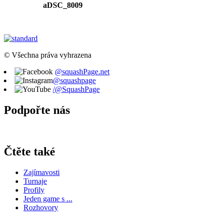
aDSC_8009
© Všechna práva vyhrazena
@squashPage.net
@squashpage
/@SquashPage
Podpořte nás
Čtěte také
Zajímavosti
Turnaje
Profily
Jeden game s ...
Rozhovory