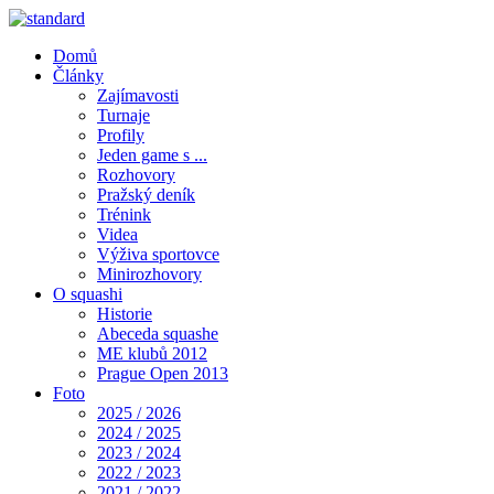
Domů
Články
Zajímavosti
Turnaje
Profily
Jeden game s ...
Rozhovory
Pražský deník
Trénink
Videa
Výživa sportovce
Minirozhovory
O squashi
Historie
Abeceda squashe
ME klubů 2012
Prague Open 2013
Foto
2025 / 2026
2024 / 2025
2023 / 2024
2022 / 2023
2021 / 2022