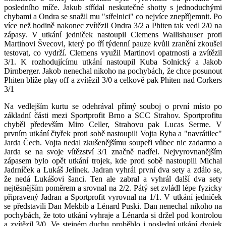
posledního míče. Jakub střídal neskutečné shotty s jednoduchými
chybami a Ondra se snažil mu "střelnici" co nejvíce znepříjemnit. Po
více než hodině nakonec zvítězil Ondra 3/2 a Phiten tak vedl 2/0 na
zápasy. V utkání jedniček nastoupil Clemens Wallishauser proti
Martinovi Švecovi, který po tří týdenní pauze kvůli zranění zkoušel
testovat, co vydrží. Clemens využil Martinovi opatrnosti a zvítězil
3/1. K rozhodujícímu utkání nastoupil Kuba Solnický a Jakob
Dirnberger. Jakob nenechal nikoho na pochybách, že chce posunout
Phiten blíže play off a zvítězil 3/0 a celkově pak Phiten nad Corkers
3/1
Na vedlejším kurtu se odehrával přímý souboj o první místo po
základní části mezi Sportprofit Brno a SCC Strahov. Sportprofitu
chyběl především Miro Celler, Strahovu pak Lucas Serme. V
prvním utkání čtyřek proti sobě nastoupili Vojta Ryba a "navrátilec"
Jarda Čech. Vojta nedal zkušenějšímu soupeři vůbec nic zadarmo a
Jarda se na svoje vítězství 3/1 značně nadřel. Nejvyrovnanějším
zápasem bylo opět utkání trojek, kde proti sobě nastoupili Michal
Jadrníček a Lukáš Jelínek. Jadran vyhrál první dva sety a zdálo se,
že nedá Lukášovi šanci. Ten ale zabral a vyhrál další dva sety
nejtěsnějším poměrem a srovnal na 2/2. Pátý set zvládl lépe fyzicky
připravený Jadran a Sportprofit vyrovnal na 1/1. V utkání jedniček
se představili Dan Mekbib a Lénard Puski. Dan nenechal nikoho na
pochybách, že toto utkání vyhraje a Lénarda si držel pod kontrolou
a zvítězil 3/0. Ve stejném duchu proběhlo i poslední utkání dvojek