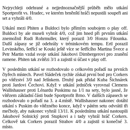
Nejrychleji odehrané a nejjednoznačnější průběh mělo utkání
Sportprofit vs. Hradec, ve kterém brněnští hráči nepustili soupeři ani
set a vyhráli 4/0.
Utkání mezi Phiten a Buldoci bylo přímým soubojem o play off.
Buldoci by ale museli vyhrát 4/0, což jim hned při prvním utkání
znemožnil Rudi Rohrmuller, který porazil 3/0 Honzu Filounka.
Další zápasy se již odehrály v tréninkovém tempu. Ertl porazil
Levinského, šetřící se Kouki ještě více se šetřícího Martina Švece a
Petr Martin vzdal svoje utkání Jakobovi Dirnbergerovi pro zranění
ramene. Phiten tak zvítězi 3/1 a zajistil si účast v play off.
V posledním utkání se rozhodovalo o celkovém pořadí na prvních
čtyřech místech. Pavel Sládeček rychle získal první bod pro Corkers
po vítězství 3/0 nad Jelínkem. Druhý pak přidal Kuba Šichnárek
proti Jardovi Čechovi. Když v utkání jedniček vyrovnal Clemens
Wallishauser proti Lénardu Puskimu na 1/1 na sety, bylo jasné, že
vítězem základní části bude Sportprofit Brno. V dalších zápasech se
rozhodovalo o pořadí na 3. a 4.místě. Wallishauser nakonec dotáhl
utkání s Puskim do vítězného konce, když v pátém setu odvrátil tři
mečboly, aby nakonec vyhrál 13/11. K poslednímu utkání nastoupili
Jakubové Solnický proti Stupkovi a i tady vyhrál hráč Corkers.
Celkově tak Corkers porazil Strahov 4/0 a zajistil si konečné 3.
místo.