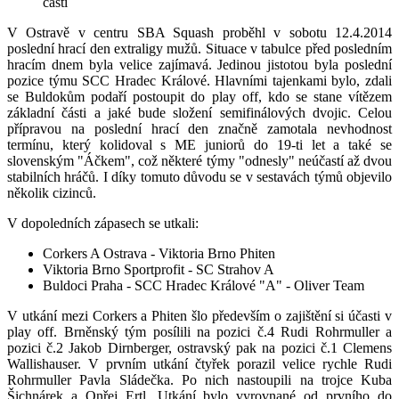
části
V Ostravě v centru SBA Squash proběhl v sobotu 12.4.2014
poslední hrací den extraligy mužů. Situace v tabulce před posledním
hracím dnem byla velice zajímavá. Jedinou jistotou byla poslední
pozice týmu SCC Hradec Králové. Hlavními tajenkami bylo, zdali
se Buldokům podaří postoupit do play off, kdo se stane vítězem
základní části a jaké bude složení semifinálových dvojic. Celou
přípravou na poslední hrací den značně zamotala nevhodnost
termínu, který kolidoval s ME juniorů do 19-ti let a také se
slovenským "Áčkem", což některé týmy "odnesly" neúčastí až dvou
stabilních hráčů. I díky tomuto důvodu se v sestavách týmů objevilo
několik cizinců.
V dopoledních zápasech se utkali:
Corkers A Ostrava - Viktoria Brno Phiten
Viktoria Brno Sportprofit - SC Strahov A
Buldoci Praha - SCC Hradec Králové "A" - Oliver Team
V utkání mezi Corkers a Phiten šlo především o zajištění si účasti v
play off. Brněnský tým posílili na pozici č.4 Rudi Rohrmuller a
pozici č.2 Jakob Dirnberger, ostravský pak na pozici č.1 Clemens
Wallishauser. V prvním utkání čtyřek porazil velice rychle Rudi
Rohrmuller Pavla Sládečka. Po nich nastoupili na trojce Kuba
Šichnárek a Onřej Ertl. Utkání bylo vyrovnané od prvního do