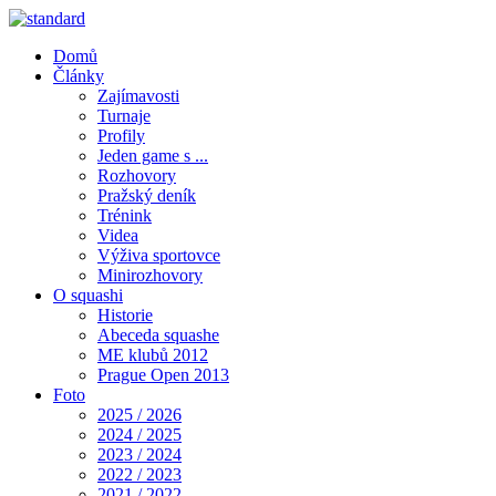
Domů
Články
Zajímavosti
Turnaje
Profily
Jeden game s ...
Rozhovory
Pražský deník
Trénink
Videa
Výživa sportovce
Minirozhovory
O squashi
Historie
Abeceda squashe
ME klubů 2012
Prague Open 2013
Foto
2025 / 2026
2024 / 2025
2023 / 2024
2022 / 2023
2021 / 2022