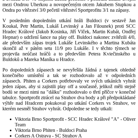
mezi Ondrou Uherkou a novopečeným otcem Jakubem Stupkou a
Ondra po vítězství 3/0 pečetil vítězství Sportprofitu 3/1 na zápasy.
V posledním dopoledním utkání hráli Buldoci (v sestavě Jan
Koukal, Petr Martin, Lukáš Levinský a Jan Filounek) proti SCC
Hradec Králové (Jakub Kosinka, Jiří Vlček, Martin Kubát, Ondřej
Hepnar) o udržení šance na play off. Buldoci nakonec zvítězili 4/0,
ale především zápas trojek Lukáše Levinského a Martina Kubáta
skončil až v pátém setu 11/9 pro Lukáše. I v těchto týmech se
projevila neúčast hráčů a to především Petera Kviečinského u
Buldoků a Mareka Maníka u Hradce.
Po dopoledních zápasech se nevyřešila žádná z tajenek ohledně
konečného umístění a tak se rozhodovalo až v odpoledních
zápasech. Phiten a Corkers potřebovaly ve svých utkáních vyhrát
jeden zápas, aby si zajistili play off a současně, jelikož měli stejně
bodů se mezi nimi na "dálku" rozhodovalo o třetí příčce v konečné
tabulce. Sportprofit ztrácel na Strahov dva body a při předpokládané
výhře nad Hradcem pokukoval po utkání Corkers vs Strahov, ve
kterém nesměl Strahov vyhrát. Odpoledne se tedy utkali:
Viktoria Brno Sportprofit - SCC Hradec Králové "A" - Oliver
Team
Viktoria Brno Phiten - Buldoci Praha
Corkers A Ostrava - SC Strahov A