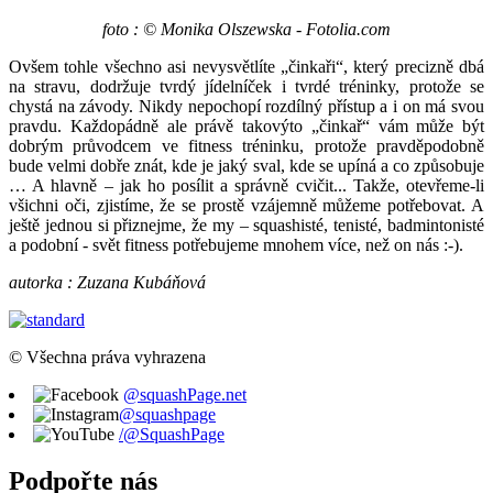
foto : © Monika Olszewska - Fotolia.com
Ovšem tohle všechno asi nevysvětlíte „činkaři“, který precizně dbá
na stravu, dodržuje tvrdý jídelníček i tvrdé tréninky, protože se
chystá na závody. Nikdy nepochopí rozdílný přístup a i on má svou
pravdu. Každopádně ale právě takovýto „činkař“ vám může být
dobrým průvodcem ve fitness tréninku, protože pravděpodobně
bude velmi dobře znát, kde je jaký sval, kde se upíná a co způsobuje
… A hlavně – jak ho posílit a správně cvičit... Takže, otevřeme-li
všichni oči, zjistíme, že se prostě vzájemně můžeme potřebovat. A
ještě jednou si přiznejme, že my – squashisté, tenisté, badmintonisté
a podobní - svět fitness potřebujeme mnohem více, než on nás :-).
autorka : Zuzana Kubáňová
© Všechna práva vyhrazena
@squashPage.net
@squashpage
/@SquashPage
Podpořte nás