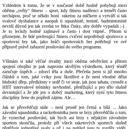
Vzhledem k tomu, že se v současné době hodně pohybuji mezi
oběma „světy“ fitness – sport, kdy fitness nadšenci a trenéři často
nechápou, proč se někdo honí raketou za míčkem a vytváří si tak
svalové dysbalance a naopak ti squashisté, tenisté, badmintonisté
nevidí důvod jen tak zvedat ve fitku činky, aby dobře vypadali :-) .
Je to leckdy hodně zajímavé a často i dost vtipné.. Přitom si
přiznejme, že lidé preferující fitness cvičení nepotřebují sportovce a
sportovní hry tak, jako hráči sportovních her potřebují ve své
přípravě právě zařazení posilování do svého programu.
Všímám si také věčné rivality mezi oběma odvětvími a přitom
spojení obojího je pak naprosto skvělým výsledkem, který téměř
zaručuje úspěch – zdraví těla a duše. Přečetla jsem si již mnoho
článků o tom, jaké cviky jsou škodlivé a že není vhodné dělat
hluboký dřep, předklony v sedě či ve stoje, jak jsou tabata, crossfit a
HIIT intervalové tréninky nevhodné, přetěžující a pro tělo slušně
devastující a že jde jen o dobrý marketing, který nyní tyto fitness
disciplíny žene do popředí zájmu. Ale…
Jak se přesvědčuji stále – není prostě jen černá a bílá ... Jako
závodní squashistka a racketlonistka jsem se brzy přesvědčila o tom,
že vynechat posilování, tak bych asi brzy s nějakým závodním
sportem skončila, protože při všech raketových sportech slušně
přetěžuju jednotlivé svaly a už i na pohled jsou ty rozdíly vidět.