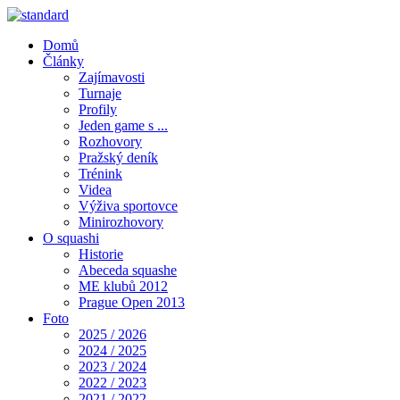
Domů
Články
Zajímavosti
Turnaje
Profily
Jeden game s ...
Rozhovory
Pražský deník
Trénink
Videa
Výživa sportovce
Minirozhovory
O squashi
Historie
Abeceda squashe
ME klubů 2012
Prague Open 2013
Foto
2025 / 2026
2024 / 2025
2023 / 2024
2022 / 2023
2021 / 2022