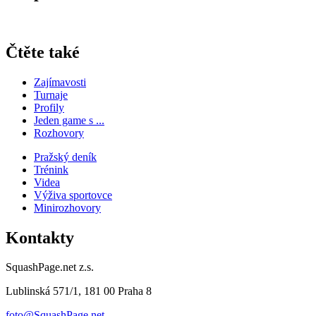
Čtěte také
Zajímavosti
Turnaje
Profily
Jeden game s ...
Rozhovory
Pražský deník
Trénink
Videa
Výživa sportovce
Minirozhovory
Kontakty
SquashPage.net z.s.
Lublinská 571/1, 181 00 Praha 8
foto@SquashPage.net