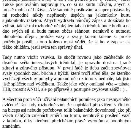
Takže posilováním napravuji to, co si na kurtu užívám, abych si
prostě mohla dál užívat. Ale samotné posilování a super postava by
mi rozhodně nikdy nepřinesly úspěch na jakémkoliv kurtu
s jakoukoliv raketou. Abych vydržela náročný zápas a dokázala ho
vyhrát, tak se mi rozhodně nějaký ten tabata trénink bude hodit a na
dno svých sil si budu muset občas sáhnout, nemluvě o nutnosti
hlubokého dřepu, protože vazy a svaly kolem kolene si prostě
potřebuju posílit a ono koleno musí vědět, že si ho v zápase asi
těžko ohlídám, jestli svírá ten správný úhel.
Tady nutno vložit vsuvku, že skočit rovnou jako začátečník do
drsného světa intervalových tréninků, je opravdu dost na hraně
zdraví a zdravého přístupu. V první řadě je třeba začít zpevňovat
svaly spodních zad, břicha a hýždí, které tvoří střed těla, ze kterého
vycházejí všechny pohyby a pokud něco z toho zanedbáte, tak jisto
jistě spláčete nad výdělkem. Takže jako vždy omílaná věta – tabata,
HIIt, crossfit ANO!, ale po přípravě a postupně zvyšovat zátěž :-) .
A všechna proti vůči užívání balančních pomůcek jako nesmyslného
cvičení? Tak tady rozhodně vím, že například při cvičení s činkou
na biceps asi nebudu potřebovat tolik balančních dovedností jako při
všech náhlých změnách směrů na kurtu, nemluvě o posílení vazů
v kotníku, díky kterému předcházím právě výronům a podobným
zraněním.