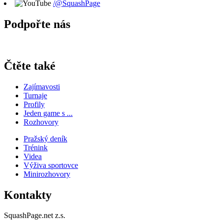
/@SquashPage
Podpořte nás
Čtěte také
Zajímavosti
Turnaje
Profily
Jeden game s ...
Rozhovory
Pražský deník
Trénink
Videa
Výživa sportovce
Minirozhovory
Kontakty
SquashPage.net z.s.