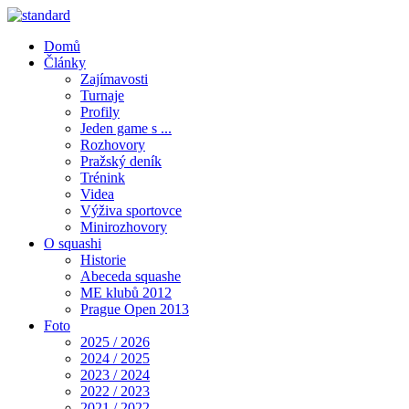
Domů
Články
Zajímavosti
Turnaje
Profily
Jeden game s ...
Rozhovory
Pražský deník
Trénink
Videa
Výživa sportovce
Minirozhovory
O squashi
Historie
Abeceda squashe
ME klubů 2012
Prague Open 2013
Foto
2025 / 2026
2024 / 2025
2023 / 2024
2022 / 2023
2021 / 2022