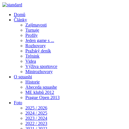
Domů
Články
Zajímavosti
Turnaje
Profily
Jeden game s ...
Rozhovory
Pražský deník
Trénink
Videa
Výživa sportovce
Minirozhovory
O squashi
Historie
Abeceda squashe
ME klubů 2012
Prague Open 2013
Foto
2025 / 2026
2024 / 2025
2023 / 2024
2022 / 2023
2021 / 2022