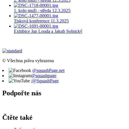
2. kolo muži - středa 12.3.2025
1. kolo muži - středa 12.3.2025
Tisková konference 11.3.2025
Exhibice Jan Louda a Jakub Solnický
© Všechna práva vyhrazena
@squashPage.net
@squashpage
/@SquashPage
Podpořte nás
Čtěte také