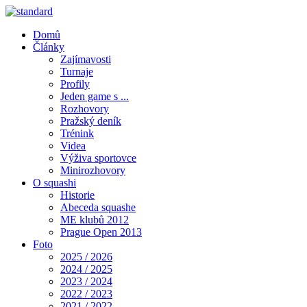
Domů
Články
Zajímavosti
Turnaje
Profily
Jeden game s ...
Rozhovory
Pražský deník
Trénink
Videa
Výživa sportovce
Minirozhovory
O squashi
Historie
Abeceda squashe
ME klubů 2012
Prague Open 2013
Foto
2025 / 2026
2024 / 2025
2023 / 2024
2022 / 2023
2021 / 2022