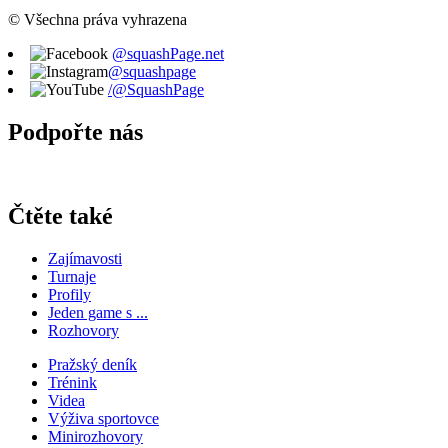
© Všechna práva vyhrazena
@squashPage.net
@squashpage
/@SquashPage
Podpořte nás
Čtěte také
Zajímavosti
Turnaje
Profily
Jeden game s ...
Rozhovory
Pražský deník
Trénink
Videa
Výživa sportovce
Minirozhovory