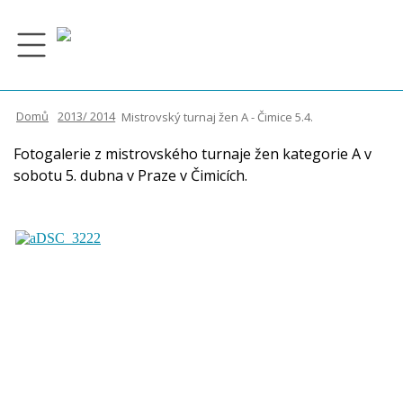
Domů
Články
O squashi
Zajímavosti
Domů
2013/ 2014
Mistrovský turnaj žen A - Čimice 5.4.
Foto
Historie
Turnaje
Fotogalerie z mistrovského turnaje žen kategorie A v
sobotu 5. dubna v Praze v Čimicích.
Kontakt
2025 / 2026
Abeceda squashe
Profily
2024 / 2025
ME klubů 2012
Jeden game s ...
2023 / 2024
Prague Open 2013
Rozhovory
2022 / 2023
Pražský deník
2021 / 2022
Trénink
2020 / 2021
Videa