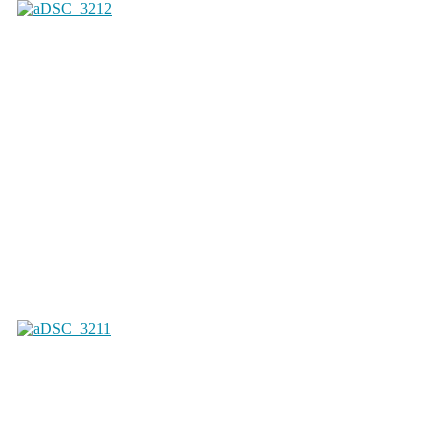
2009 / 2010
2008 / 2009 a níže
Exhibice, PSA, WISPA, ME, MS