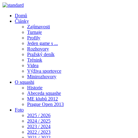
Domů
Články
Zajímavosti
Turnaje
Profily
Jeden game s ...
Rozhovory
Pražský deník
Trénink
Videa
Výživa sportovce
Minirozhovory
O squashi
Historie
Abeceda squashe
ME klubů 2012
Prague Open 2013
Foto
2025 / 2026
2024 / 2025
2023 / 2024
2022 / 2023
2021 / 2022