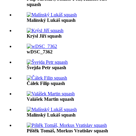
squash
Malínský Lukáš squash
Krýsl Jiří squash
wDSC_7362
Švejda Petr squash
Čálek Filip squash
Valášek Martin squash
Malínský Lukáš squash
Pištěk Tomáš, Morkus Vratislav squash