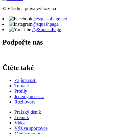
© Všechna práva vyhrazena
@squashPage.net
@squashpage
/@SquashPage
Podpořte nás
Čtěte také
Zajímavosti
Turnaje
Profily
Jeden game s ...
Rozhovory
Pražský deník
Trénink
Videa
Výživa sportovce
Minirozhovory