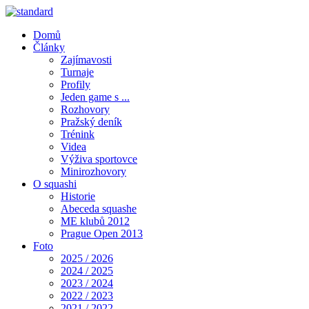
Domů
Články
Zajímavosti
Turnaje
Profily
Jeden game s ...
Rozhovory
Pražský deník
Trénink
Videa
Výživa sportovce
Minirozhovory
O squashi
Historie
Abeceda squashe
ME klubů 2012
Prague Open 2013
Foto
2025 / 2026
2024 / 2025
2023 / 2024
2022 / 2023
2021 / 2022