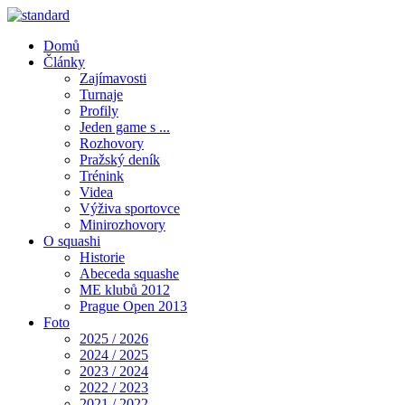
Domů
Články
Zajímavosti
Turnaje
Profily
Jeden game s ...
Rozhovory
Pražský deník
Trénink
Videa
Výživa sportovce
Minirozhovory
O squashi
Historie
Abeceda squashe
ME klubů 2012
Prague Open 2013
Foto
2025 / 2026
2024 / 2025
2023 / 2024
2022 / 2023
2021 / 2022