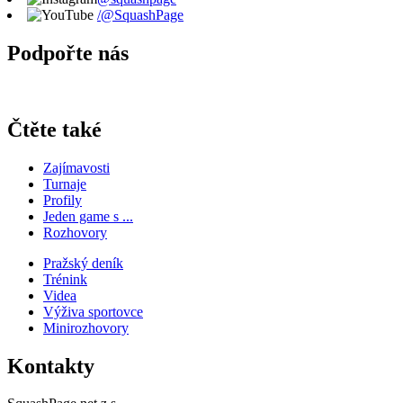
/@SquashPage
Podpořte nás
Čtěte také
Zajímavosti
Turnaje
Profily
Jeden game s ...
Rozhovory
Pražský deník
Trénink
Videa
Výživa sportovce
Minirozhovory
Kontakty