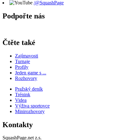
/@SquashPage
Podpořte nás
Čtěte také
Zajímavosti
Turnaje
Profily
Jeden game s ...
Rozhovory
Pražský deník
Trénink
Videa
Výživa sportovce
Minirozhovory
Kontakty
SquashPage.net z.s.