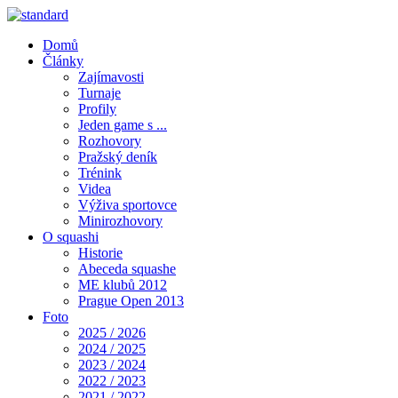
Domů
Články
Zajímavosti
Turnaje
Profily
Jeden game s ...
Rozhovory
Pražský deník
Trénink
Videa
Výživa sportovce
Minirozhovory
O squashi
Historie
Abeceda squashe
ME klubů 2012
Prague Open 2013
Foto
2025 / 2026
2024 / 2025
2023 / 2024
2022 / 2023
2021 / 2022