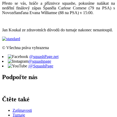
Přesto se vás, hráče a příznivce squashe, pokusíme nalákat na
nedělní finálový zápas Španěla Carlose Cornese (79 na PSA) s
Novozélanďana Evana Williamse (88 na PSA) v 15:00.
Jan Koukal ze zdravotních důvodů do turnaje nakonec nenastoupil.
© Všechna práva vyhrazena
@squashPage.net
@squashpage
/@SquashPage
Podpořte nás
Čtěte také
Zajímavosti
Turnaje