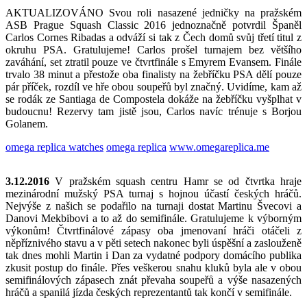
AKTUALIZOVÁNO Svou roli nasazené jedničky na pražském
ASB Prague Squash Classic 2016 jednoznačně potvrdil Španěl
Carlos Cornes Ribadas a odváží si tak z Čech domů svůj třetí titul z
okruhu PSA. Gratulujeme! Carlos prošel turnajem bez většího
zaváhání, set ztratil pouze ve čtvrtfinále s Emyrem Evansem. Finále
trvalo 38 minut a přestože oba finalisty na žebříčku PSA dělí pouze
pár příček, rozdíl ve hře obou soupeřů byl značný. Uvidíme, kam až
se rodák ze Santiaga de Compostela dokáže na žebříčku vyšplhat v
budoucnu! Rezervy tam jistě jsou, Carlos navíc trénuje s Borjou
Golanem.
omega replica watches
omega replica
www.omegareplica.me
3.12.2016
V pražském squash centru Hamr se od čtvrtka hraje
mezinárodní mužský PSA turnaj s hojnou účastí českých hráčů.
Nejvýše z našich se podařilo na turnaji dostat Martinu Švecovi a
Danovi Mekbibovi a to až do semifinále. Gratulujeme k výborným
výkonům! Čtvrtfinálové zápasy oba jmenovaní hráči otáčeli z
něpříznivého stavu a v pěti setech nakonec byli úspěšní a zaslouženě
tak dnes mohli Martin i Dan za vydatné podpory domácího publika
zkusit postup do finále. Přes veškerou snahu kluků byla ale v obou
semifinálových zápasech znát převaha soupeřů a výše nasazených
hráčů a spanilá jízda českých reprezentantů tak končí v semifinále.