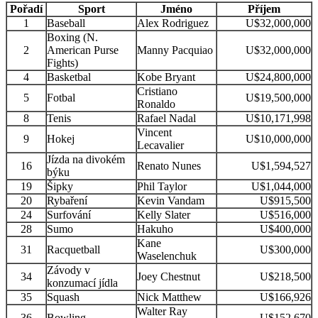
Pořadí
Sport
Jméno
Příjem
1
Baseball
Alex Rodriguez
U$32,000,000
Boxing (N.
2
American Purse
Manny Pacquiao
U$32,000,000
Fights)
4
Basketbal
Kobe Bryant
U$24,800,000
Cristiano
5
Fotbal
U$19,500,000
Ronaldo
8
Tenis
Rafael Nadal
U$10,171,998
Vincent
9
Hokej
U$10,000,000
Lecavalier
Jízda na divokém
16
Renato Nunes
U$1,594,527
býku
19
Šipky
Phil Taylor
U$1,044,000
20
Rybaření
Kevin Vandam
U$915,500
24
Surfování
Kelly Slater
U$516,000
28
Sumo
Hakuho
U$400,000
Kane
31
Racquetball
U$300,000
Waselenchuk
Závody v
34
Joey Chestnut
U$218,500
konzumací jídla
35
Squash
Nick Matthew
U$166,926
Walter Ray
36
Bowling
U$152,670