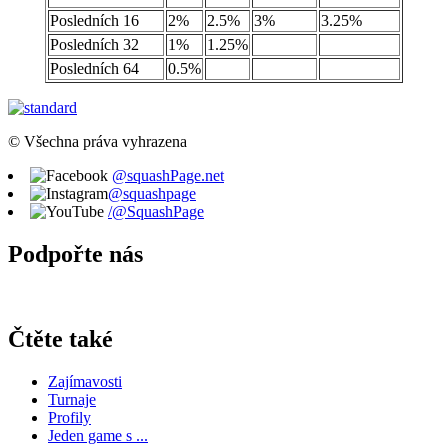
Posledních 16
2%
2.5%
3%
3.25%
Posledních 32
1%
1.25%
Posledních 64
0.5%
© Všechna práva vyhrazena
@squashPage.net
@squashpage
/@SquashPage
Podpořte nás
Čtěte také
Zajímavosti
Turnaje
Profily
Jeden game s ...