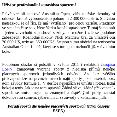
Uživí se profesionální squashista sportem?
Právě vrcholí tenisové Australian Open, vítěz mužské dvouhry si
odnese - kromě vybroušeného poháru - i 2 300 000 dolarů. S určitou
nadsázkou se dá říci, že má "vyděláno" pro celou kariéru. Prakticky
ve stejném čase se v New Yorku koná i squashový Turnaj šampionů
- jeden z vrcholů squashové sezóny. Je možné i zde se podobně
zabezpečit? Rozhodně nikoliv, Nick Matthew bral za vítězství cca
20 000 U$, tedy asi 360 000Kč. Stejnou sumu obdržel na tenisovém
Australian Open i hráč, který se s turnajem rozloučil již v úvodním
kole.
Podobnou otázku si položili v květnu 2011 i redaktoři
časopisu
ESPN
, zmapovali vybrané sporty z hlediska příjmů nejlépe
placených sportovců jednotlivých odvětví. Asi bez většího
překvapení lze na prvních místech najít sporty jako basebal, box,
golf, závody formule 1. V desítce nejlepších se umístil i fotbal, lední
hokej a tenis. Jak je na tom squash? Žádná sláva, žádné překvapení -
squash se umístil nejen za známými a úspěšnými sporty, zaostal
dokonce i za sumem, rybařením či za závody v konzumaci jídla.
Pořadí sportů dle nejlépe placených sportovců (zdroj časopis
ESPN)