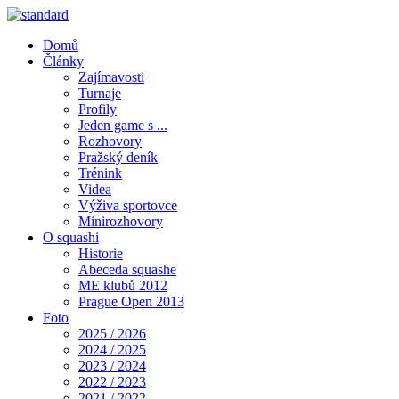
Domů
Články
Zajímavosti
Turnaje
Profily
Jeden game s ...
Rozhovory
Pražský deník
Trénink
Videa
Výživa sportovce
Minirozhovory
O squashi
Historie
Abeceda squashe
ME klubů 2012
Prague Open 2013
Foto
2025 / 2026
2024 / 2025
2023 / 2024
2022 / 2023
2021 / 2022