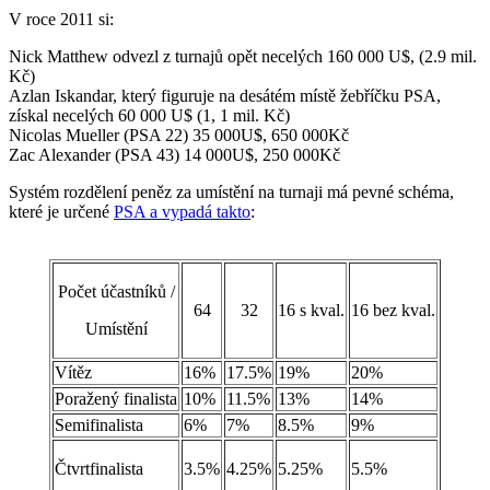
V roce 2011 si:
Nick Matthew odvezl z turnajů opět necelých 160 000 U$, (2.9 mil.
Kč)
Azlan Iskandar, který figuruje na desátém místě žebříčku PSA,
získal necelých 60 000 U$ (1, 1 mil. Kč)
Nicolas Mueller (PSA 22) 35 000U$, 650 000Kč
Zac Alexander (PSA 43) 14 000U$, 250 000Kč
Systém rozdělení peněz za umístění na turnaji má pevné schéma,
které je určené
PSA a vypadá takto
:
Počet účastníků /
64
32
16 s kval.
16 bez kval.
Umístění
Vítěz
16%
17.5%
19%
20%
Poražený finalista
10%
11.5%
13%
14%
Semifinalista
6%
7%
8.5%
9%
Čtvrtfinalista
3.5%
4.25%
5.25%
5.5%