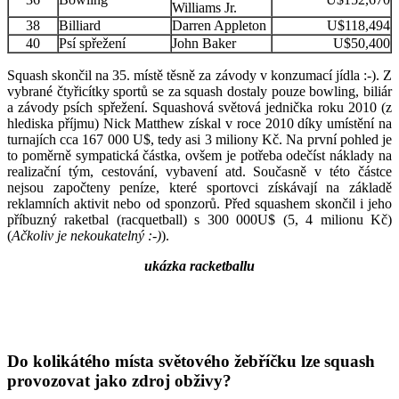
Williams Jr.
38
Billiard
Darren Appleton
U$118,494
40
Psí spřežení
John Baker
U$50,400
Squash skončil na 35. místě těsně za závody v konzumací jídla :-). Z
vybrané čtyřicítky sportů se za squash dostaly pouze bowling, biliár
a závody psích spřežení. Squashová světová jednička roku 2010 (z
hlediska příjmu) Nick Matthew získal v roce 2010 díky umístění na
turnajích cca 167 000 U$, tedy asi 3 miliony Kč. Na první pohled je
to poměrně sympatická částka, ovšem je potřeba odečíst náklady na
realizační tým, cestování, vybavení atd. Současně v této částce
nejsou započteny peníze, které sportovci získávají na základě
reklamních aktivit nebo od sponzorů. Před squashem skončil i jeho
příbuzný raketbal (racquetball) s 300 000U$ (5, 4 milionu Kč)
(
Ačkoliv je nekoukatelný :-)
).
ukázka racketballu
Do kolikátého místa světového žebříčku lze squash
provozovat jako zdroj obživy?