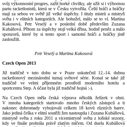
svůj výkonnostní progres, zažít horké chvilky, ale užít si i výbornou
partu racketlonistů, která se v Česku vytvořila. Čeští hráči a hráčky
mají za sebou ve světě již velké úspěchy. I tituly mistrů a mistryň
světa i v elitních kategoriích. Ale bohužel, málo se to ví. Martina
Kakosová, Petr Veselý a v poslední době především Zuzana
Kubáňová. Přitom za úspěchy stojí velká dřina, hodně peněz a málo
sponzorů, které by si tento sport i samotní hráči a hráčky jistě
zasloužili.
Petr Veselý a Martina Kakosová
Czech Open 2013
Již tradičně v tuto dobu se v Praze uskutečnil 12.-14. dubna
racketlonový mezinárodní turnaj světové série. Konal se také již
tradičně ve velmi příjemném prostředí moderního hotelu a
sportcentra Step. A účast byla již tradičně hojná :-).
Na Czech Open měla česká výprava několik želízek v ohni.
V mnoha kategoriích startovalo mnoho českých zástupců a ti
nakonec dohromady vybojovali celkem 18 kovů různých barev.
Jako jediná češka v elitní soutěži žen nastoupila i Zuzana Kubáňová,
mistryně světa z roku 2011 a vicemistryně světa z loňské sezony,
kdy ve finále prohrála právě zlatým míčem. Od duelu Kubáňová