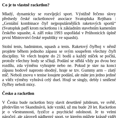
Co je to vlastně racketlon?
Mladý, dynamicky se rozvíjející sport. Výstižně řečeno slovy
předsedy české racketlonové asociace Svatopluka Rejthara :
„Geniální kombinace čtyř nejpopulárnějších raketových sportů“
(Svatopluk patří krom racketlonu i k základním stavebním kamenům
českého squashe, 4. září roku 1993 uspořádal v Průhonicích úplně
první Mistrovství české republiky ve squashi).
Stolní tenis, badminton, squash a tenis. Raketový čtyřboj v němž
projdete během jednoho zápasu se svým soupeřem všechny čtyři
disciplíny. Ve všech hrajete do 21 bodů a každý míček se počítá,
protože všechny body se sčítají. Podání se střídá vždy po dvou bez
rozdílu, zda výměnu vyhrajete nebo ne. Pokud je stav na konci
zápasu bodově naprosto shodný, hraje se tzv. Gummy arm – zlatý
míč. Neboli znovu v tenise losujete podání, ale máte jen jedno jediné
a vítěz výměny vyhrává celý duel. Hrají se singly, debly i smíšené
čtyřhry neboli mixy.
Česko a racketlon
V Česku bude racketlon brzy slavit desetileté jubileum, ve světě,
především ve Skandinávii, kde vznikl, už mu bude 20 let. Racketlon
je o všestrannosti, fyzičce a psychické odolnosti. Je to velmi
náročný, ale zároveň nádherný sport, ve kterém můžete krásně vidět