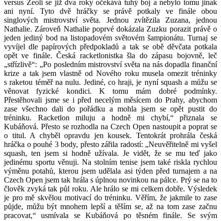
versus Zeoli se již dva roky očekává tuhý boj a nebylo tomu jinak
ani nyní. Tyto dvě hráčky se právě potkaly ve finále obou
singlových mistrovství světa. Jednou zvítězila Zuzana, jednou
Nathalie. Zároveň Nathalie poprvé dokázala Zuzku porazit právě o
jeden jediný bod na listopadovém světovém šampionátu. Turnaj se
vyvíjel dle papírových předpokladů a tak se obě děvčata potkala
opět ve finále. Česká racketlonistka šla do zápasu bojovně, leč
„střízlivě“: „Po posledním mistrovství světa na nás dopadla finanční
krize a tak jsem vlastně od Nového roku musela omezit tréninky
s raketou téměř na nulu. Jediné, co hraji, je nyní squash a můžu se
věnovat fyzické kondici. K tomu mám dobré podmínky.
Přestěhovali jsme se i před necelým měsícem do Prahy, abychom
zase všechno dali do pořádku a mohla jsem se opět pustit do
tréninku. Racketlon miluju a hodně mi chybí,“ přiznala se
Kubáňová. Přesto se rozhodla na Czech Open nastoupit a poprat se
o titul. A chyběl opravdu jen kousek. Tentokrát prohrála česká
hráčka o pouhé 3 body, přesto zářila radostí: „Neuvěřitelně mi vyšel
squash, ten jsem si hodně užívala. Je vidět, že se mu teď jako
jedinému sportu věnuji. Na stolním tenise jsem také riskla rychlou
výměnu potahů, kterou jsem udělala asi týden před turnajem a na
Czech Open jsem tak hrála s úplnou novinkou na pálce. Prý se na to
člověk zvyká tak půl roku. Ale hrálo se mi celkem dobře. Výsledek
je pro mě skvělou motivací do tréninku. Věřím, že jakmile to zase
půjde, můžu být mnohem lepší a těším se, až na tom zase začnu
pracovat,“ usmívala se Kubáňová po těsném finále. Se svým