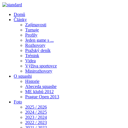
Domů
Články
Zajímavosti
Turnaje
Profily
Jeden game s ...
Rozhovory
Pražský deník
Trénink
Videa
Výživa sportovce
Minirozhovory
O squashi
Historie
Abeceda squashe
ME klubů 2012
Prague Open 2013
Foto
2025 / 2026
2024 / 2025
2023 / 2024
2022 / 2023
2021 / 2022