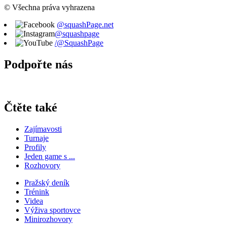
© Všechna práva vyhrazena
@squashPage.net
@squashpage
/@SquashPage
Podpořte nás
Čtěte také
Zajímavosti
Turnaje
Profily
Jeden game s ...
Rozhovory
Pražský deník
Trénink
Videa
Výživa sportovce
Minirozhovory