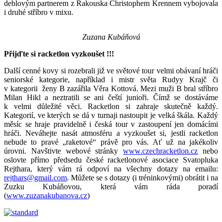
deblovým partnerem z Rakouska Christophem Krennem vybojovala
i druhé stříbro v mixu.
Zuzana Kubáňová
Přijďte si racketlon vyzkoušet !!!
Další cenné kovy si rozebrali již ve světové tour velmi obávaní hráči
seniorské kategorie, například i mistr světa Rudyy Krajč či
v kategorii ženy B zazářila Věra Kottová. Mezi muži B bral stříbro
Milan Hikl a neztratili se ani čeští junioři. Čímž se dostáváme
k velmi důležité věci. Racketlon si zahraje skutečně každý.
Kategorií, ve kterých se dá v turnaji nastoupit je velká škála. Každý
měsíc se hraje pravidelně i česká tour v zastoupení jen domácími
hráči. Neváhejte nasát atmosféru a vyzkoušet si, jestli racketlon
nebude to pravé „raketové“ právě pro vás. Ať už na jakékoliv
úrovni. Navštivte webové stránky
www.czechracketlon.cz
nebo
oslovte přímo předsedu české racketlonové asociace Svatopluka
Rejthara, který vám rá odpoví na všechny dotazy na emailu:
rejthars@gmail.com
. Můžete se s dotazy (i tréninkovými) obrátit i na
Zuzku Kubáňovou, která vám ráda poradí
(
www.zuzanakubanova.cz
)