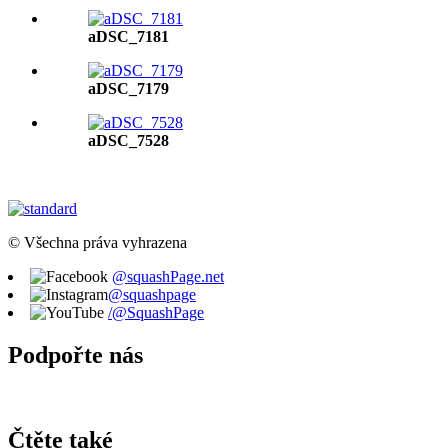
aDSC_7181
aDSC_7179
aDSC_7528
© Všechna práva vyhrazena
@squashPage.net
@squashpage
/@SquashPage
Podpořte nás
Čtěte také