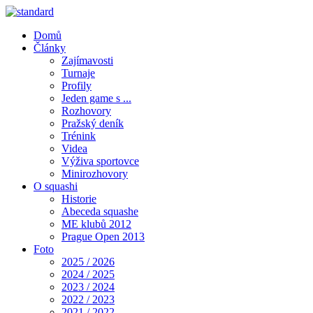
Domů
Články
Zajímavosti
Turnaje
Profily
Jeden game s ...
Rozhovory
Pražský deník
Trénink
Videa
Výživa sportovce
Minirozhovory
O squashi
Historie
Abeceda squashe
ME klubů 2012
Prague Open 2013
Foto
2025 / 2026
2024 / 2025
2023 / 2024
2022 / 2023
2021 / 2022