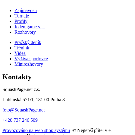
Zajímavosti
Turnaje
Profily
Jeden game s ...
Rozhovory
Pražský deník
Trénink
Videa
Výživa sportovce
Minirozhovory
Kontakty
SquashPage.net z.s.
Lublinská 571/1, 181 00 Praha 8
foto@SquashPage.net
+420 737 246 509
Provozováno na web-shop systému
© Nejlepší přítel v e-