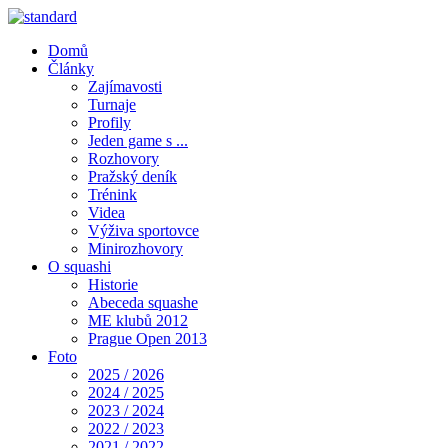
Domů
Články
Zajímavosti
Turnaje
Profily
Jeden game s ...
Rozhovory
Pražský deník
Trénink
Videa
Výživa sportovce
Minirozhovory
O squashi
Historie
Abeceda squashe
ME klubů 2012
Prague Open 2013
Foto
2025 / 2026
2024 / 2025
2023 / 2024
2022 / 2023
2021 / 2022